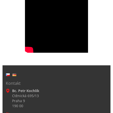
Kontakt
Bc. Petr Kochlík
Ctěnická 695/13
Praha 9
190 00