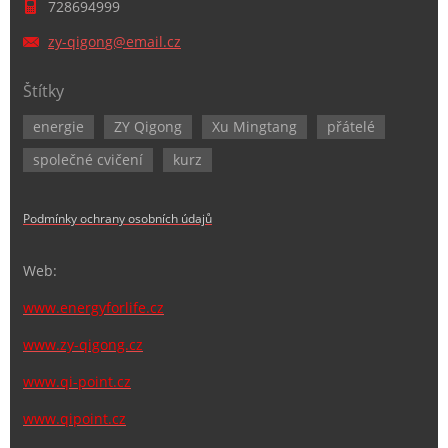
728694999
zy-qigon
g@email.
cz
Štítky
energie
ZY Qigong
Xu Mingtang
přátelé
společné cvičení
kurz
Podmínky ochrany osobních údajů
Web:
www.energyforlife.cz
www.zy-qigong.cz
www.qi-point.cz
www.qipoint.cz