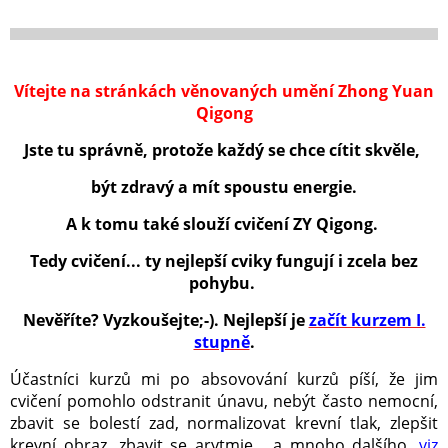
Vítejte na stránkách věnovaných umění Zhong Yuan
Qigong
Jste tu správně, protože každý se chce cítit skvěle,
být zdravý a mít spoustu energie.
A k tomu také slouží cvičení ZY Qigong.
Tedy cvičení... ty nejlepší cviky fungují i zcela bez
pohybu.
Nevěříte? Vyzkoušejte;-). Nejlepší je
začít kurzem I.
stupně
.
Účastníci kurzů mi po absovování kurzů píší, že jim
cvičení pomohlo odstranit únavu, nebýt často nemocní,
zbavit se bolestí zad, normalizovat krevní tlak, zlepšit
krevní obraz, zbavit se arytmie... a mnoho dalšího,
viz