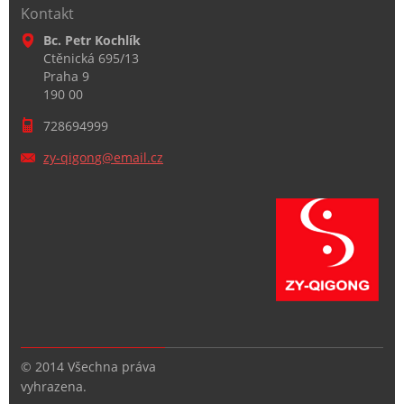
Kontakt
Bc. Petr Kochlík
Ctěnická 695/13
Praha 9
190 00
728694999
zy-qigon
g@email.
cz
© 2014 Všechna práva
vyhrazena.