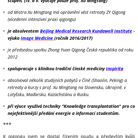
stupeň, (IV. a V. vyučuje pouze prof. Xu Mingtang)
od Mistra Xu Mingtang má oprávnění vést retreaty ZY Qigong
(vícedenní intenzivní praxi qigongu)
je absolventem
Beijing Medical Research Kundawell Institute
-
výuka
Image Medicine
(ročník 2016/2017)
je předsedou spolku Zhong Yuan Qigong Česká republika od roku
2012
spolupracuje s klinikou tradiční čínské medicíny
Inspirita
absolvoval několik studijních pobytů v Číně (Shaolin, Peking) a
retreaty a kurzy s prof. Xu Mingtang na Slovensku, Ukrajině, v
Lotyšsku, Maďarsku, Kazachstánu a Rusku.
při výuce využívá techniky "Knowledge transplantation" pro co
nejefektivnější předání energie a informací studentům.
***
K qigongu jsem se dostal řízením osudu a především kvůli