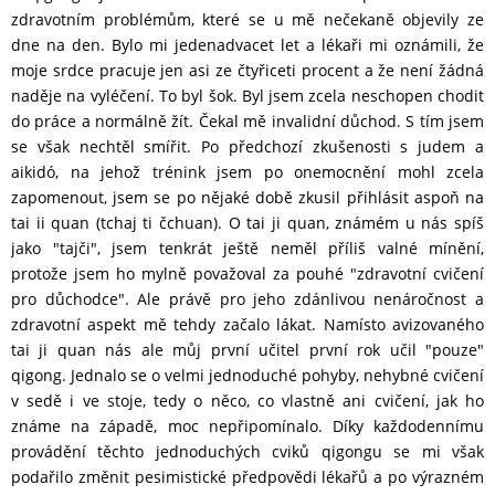
zdravotním problémům, které se u mě nečekaně objevily ze
dne na den. Bylo mi jedenadvacet let a lékaři mi oznámili, že
moje srdce pracuje jen asi ze čtyřiceti procent a že není žádná
naděje na vyléčení. To byl šok. Byl jsem zcela neschopen chodit
do práce a normálně žít. Čekal mě invalidní důchod. S tím jsem
se však nechtěl smířit. Po předchozí zkušenosti s judem a
aikidó, na jehož trénink jsem po onemocnění mohl zcela
zapomenout, jsem se po nějaké době zkusil přihlásit aspoň na
tai ii quan (tchaj ti čchuan). O tai ji quan, známém u nás spíš
jako "tajči", jsem tenkrát ještě neměl příliš valné mínění,
protože jsem ho mylně považoval za pouhé "zdravotní cvičení
pro důchodce". Ale právě pro jeho zdánlivou nenáročnost a
zdravotní aspekt mě tehdy začalo lákat. Namísto avizovaného
tai ji quan nás ale můj první učitel první rok učil "pouze"
qigong. Jednalo se o velmi jednoduché pohyby, nehybné cvičení
v sedě i ve stoje, tedy o něco, co vlastně ani cvičení, jak ho
známe na západě, moc nepřipomínalo. Díky každodennímu
provádění těchto jednoduchých cviků qigongu se mi však
podařilo změnit pesimistické předpovědi lékařů a po výrazném