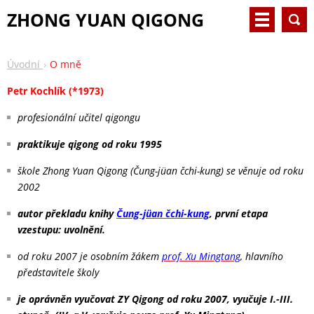
ZHONG YUAN QIGONG
Úvodní
O mně
Petr Kochlík (*1973)
profesionální učitel qigongu
praktikuje qigong od roku 1995
škole Zhong Yuan Qigong (Čung-jüan čchi-kung) se věnuje od roku
2002
autor překladu knihy
Čung-jüan čchi-kung
, první etapa
vzestupu: uvolnění.
od roku 2007 je osobním žákem
prof. Xu Mingtang
, hlavního
představitele školy
je oprávněn vyučovat ZY Qigong od roku 2007, vyučuje I.-III.