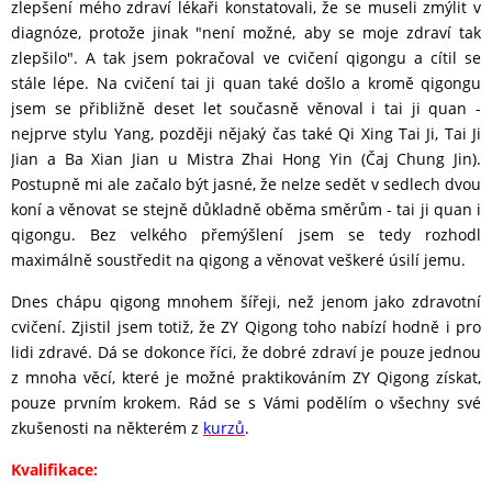
zlepšení mého zdraví lékaři konstatovali, že se museli zmýlit v
diagnóze, protože jinak "není možné, aby se moje zdraví tak
zlepšilo". A tak jsem pokračoval ve cvičení qigongu a cítil se
stále lépe. Na cvičení tai ji quan také došlo a kromě qigongu
jsem se přibližně deset let současně věnoval i tai ji quan -
nejprve stylu Yang, později nějaký čas také Qi Xing Tai Ji, Tai Ji
Jian a Ba Xian Jian u Mistra Zhai Hong Yin (Čaj Chung Jin).
Postupně mi ale začalo být jasné, že nelze sedět v sedlech dvou
koní a věnovat se stejně důkladně oběma směrům - tai ji quan i
qigongu. Bez velkého přemýšlení jsem se tedy rozhodl
maximálně soustředit na qigong a věnovat veškeré úsilí jemu.
Dnes chápu qigong mnohem šířeji, než jenom jako zdravotní
cvičení. Zjistil jsem totiž, že ZY Qigong toho nabízí hodně i pro
lidi zdravé. Dá se dokonce říci, že dobré zdraví je pouze jednou
z mnoha věcí, které je možné praktikováním ZY Qigong získat,
pouze prvním krokem. Rád se s Vámi podělím o všechny své
zkušenosti na některém z
kurzů
.
Kvalifikace: