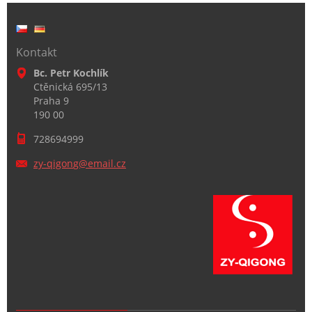
Kontakt
Bc. Petr Kochlík
Ctěnická 695/13
Praha 9
190 00
728694999
zy-qigon
g@email.
cz