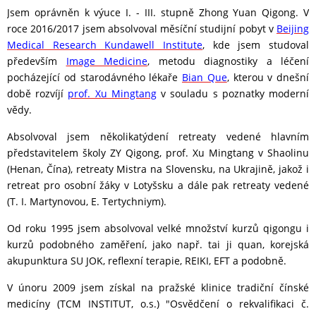
Jsem oprávněn k výuce I. - III. stupně Zhong Yuan Qigong.
V
roce 2016/2017 jsem absolvoval měsíční studijní pobyt v
Beijing
Medical Research Kundawell Institute
, kde jsem studoval
především
Image Medicine
, metodu diagnostiky a léčení
pocházející od starodávného lékaře
Bian Que
, kterou v dnešní
době rozvíjí
prof. Xu Mingtang
v souladu s poznatky moderní
vědy.
Absolvoval jsem několikatýdení retreaty vedené hlavním
představitelem školy ZY Qigong, prof. Xu Mingtang v Shaolinu
(Henan, Čína), retreaty Mistra na Slovensku, na Ukrajině, jakož i
retreat pro osobní žáky v Lotyšsku a dále pak retreaty vedené
(T. I. Martynovou, E. Tertychniym).
Od roku 1995 jsem absolvoval velké množství kurzů qigongu i
kurzů podobného zaměření, jako např. tai ji quan, korejská
akupunktura SU JOK, reflexní terapie, REIKI, EFT a podobně.
V únoru 2009 jsem získal na pražské klinice tradiční čínské
medicíny (TCM INSTITUT, o.s.) "Osvědčení o rekvalifikaci č.