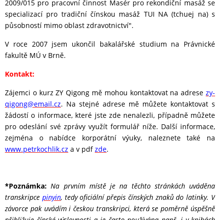
2009/015 pro pracovní činnost Masér pro rekondiční masáž se
specializací pro tradiční čínskou masáž TUI NA (tchuej na) s
působností mimo oblast zdravotnictví".
V roce 2007 jsem ukončil bakalářské studium na Právnické
fakultě MÚ v Brně.
Kontakt:
Zájemci o kurz ZY Qigong mě mohou kontaktovat na adrese
zy-
qigong@email.cz
. Na stejné adrese mě můžete kontaktovat s
žádostí o informace, které jste zde nenalezli, případně můžete
pro odeslání své zprávy využít formulář níže. Další informace,
zejména o nabídce korporátní výuky, naleznete také na
www.petrkochlik.cz
a v pdf
zde
.
*Poznámka:
Na prvním místě je na těchto stránkách uváděna
transkripce
pinyin
, tedy oficiální přepis čínských znaků do latinky. V
závorce pak uvádím i českou transkripci, která se poměrně úspěšně
přibližuje čínské výslovnosti a je často používána např. i v knihách