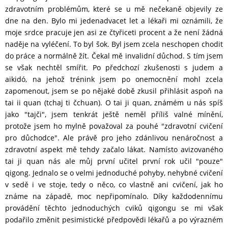
zdravotním problémům, které se u mě nečekaně objevily ze
dne na den. Bylo mi jedenadvacet let a lékaři mi oznámili, že
moje srdce pracuje jen asi ze čtyřiceti procent a že není žádná
naděje na vyléčení. To byl šok. Byl jsem zcela neschopen chodit
do práce a normálně žít. Čekal mě invalidní důchod. S tím jsem
se však nechtěl smířit. Po předchozí zkušenosti s judem a
aikidó, na jehož trénink jsem po onemocnění mohl zcela
zapomenout, jsem se po nějaké době zkusil přihlásit aspoň na
tai ii quan (tchaj ti čchuan). O tai ji quan, známém u nás spíš
jako "tajči", jsem tenkrát ještě neměl příliš valné mínění,
protože jsem ho mylně považoval za pouhé "zdravotní cvičení
pro důchodce". Ale právě pro jeho zdánlivou nenáročnost a
zdravotní aspekt mě tehdy začalo lákat. Namísto avizovaného
tai ji quan nás ale můj první učitel první rok učil "pouze"
qigong. Jednalo se o velmi jednoduché pohyby, nehybné cvičení
v sedě i ve stoje, tedy o něco, co vlastně ani cvičení, jak ho
známe na západě, moc nepřipomínalo. Díky každodennímu
provádění těchto jednoduchých cviků qigongu se mi však
podařilo změnit pesimistické předpovědi lékařů a po výrazném