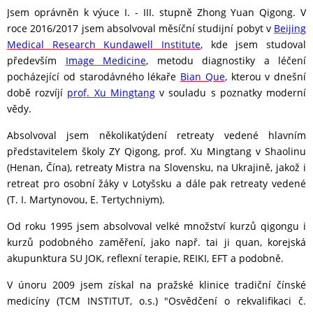
Jsem oprávněn k výuce I. - III. stupně Zhong Yuan Qigong.
V
roce 2016/2017 jsem absolvoval měsíční studijní pobyt v
Beijing
Medical Research Kundawell Institute
, kde jsem studoval
především
Image Medicine
, metodu diagnostiky a léčení
pocházející od starodávného lékaře
Bian Que
, kterou v dnešní
době rozvíjí
prof. Xu Mingtang
v souladu s poznatky moderní
vědy.
Absolvoval jsem několikatýdení retreaty vedené hlavním
představitelem školy ZY Qigong, prof. Xu Mingtang v Shaolinu
(Henan, Čína), retreaty Mistra na Slovensku, na Ukrajině, jakož i
retreat pro osobní žáky v Lotyšsku a dále pak retreaty vedené
(T. I. Martynovou, E. Tertychniym).
Od roku 1995 jsem absolvoval velké množství kurzů qigongu i
kurzů podobného zaměření, jako např. tai ji quan, korejská
akupunktura SU JOK, reflexní terapie, REIKI, EFT a podobně.
V únoru 2009 jsem získal na pražské klinice tradiční čínské
medicíny (TCM INSTITUT, o.s.) "Osvědčení o rekvalifikaci č.