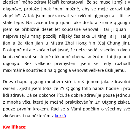
zlepšení mého zdraví lékaři konstatovali, že se museli zmýlit v
diagnóze, protože jinak "není možné, aby se moje zdraví tak
zlepšilo". A tak jsem pokračoval ve cvičení qigongu a cítil se
stále lépe. Na cvičení tai ji quan také došlo a kromě qigongu
jsem se přibližně deset let současně věnoval i tai ji quan -
nejprve stylu Yang, později nějaký čas také Qi Xing Tai Ji, Tai Ji
Jian a Ba Xian Jian u Mistra Zhai Hong Yin (Čaj Chung Jin).
Postupně mi ale začalo být jasné, že nelze sedět v sedlech dvou
koní a věnovat se stejně důkladně oběma směrům - tai ji quan i
qigongu. Bez velkého přemýšlení jsem se tedy rozhodl
maximálně soustředit na qigong a věnovat veškeré úsilí jemu.
Dnes chápu qigong mnohem šířeji, než jenom jako zdravotní
cvičení. Zjistil jsem totiž, že ZY Qigong toho nabízí hodně i pro
lidi zdravé. Dá se dokonce říci, že dobré zdraví je pouze jednou
z mnoha věcí, které je možné praktikováním ZY Qigong získat,
pouze prvním krokem. Rád se s Vámi podělím o všechny své
zkušenosti na některém z
kurzů
.
Kvalifikace: