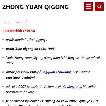
ZHONG YUAN QIGONG
Úvodní
O mně
Petr Kochlík (*1973)
profesionální učitel qigongu
praktikuje qigong od roku 1995
škole Zhong Yuan Qigong (Čung-jüan čchi-kung) se věnuje od roku
2002
autor překladu knihy
Čung-jüan čchi-kung
, první etapa
vzestupu: uvolnění.
od roku 2007 je osobním žákem
prof. Xu Mingtang
, hlavního
představitele školy
je oprávněn vyučovat ZY Qigong od roku 2007, vyučuje I.-III.