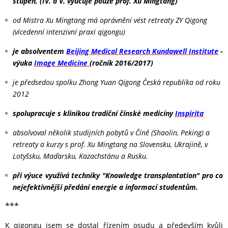
stupeň, (IV. a V. vyučuje pouze prof. Xu Mingtang)
od Mistra Xu Mingtang má oprávnění vést retreaty ZY Qigong
(vícedenní intenzivní praxi qigongu)
je absolventem
Beijing Medical Research Kundawell Institute
-
výuka
Image Medicine
(ročník 2016/2017)
je předsedou spolku Zhong Yuan Qigong Česká republika od roku
2012
spolupracuje s klinikou tradiční čínské medicíny
Inspirita
absolvoval několik studijních pobytů v Číně (Shaolin, Peking) a
retreaty a kurzy s prof. Xu Mingtang na Slovensku, Ukrajině, v
Lotyšsku, Maďarsku, Kazachstánu a Rusku.
při výuce využívá techniky "Knowledge transplantation" pro co
nejefektivnější předání energie a informací studentům.
***
K qigongu jsem se dostal řízením osudu a především kvůli