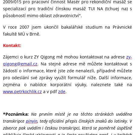
2009/015 pro pracovní činnost Masér pro rekondiční masáž se
specializací pro tradiční čínskou masáž TUI NA (tchuej na) s
působností mimo oblast zdravotnictví".
V roce 2007 jsem ukončil bakalářské studium na Právnické
fakultě MÚ v Brně.
Kontakt:
Zájemci o kurz ZY Qigong mě mohou kontaktovat na adrese
zy-
qigong@email.cz
. Na stejné adrese mě můžete kontaktovat s
žádostí o informace, které jste zde nenalezli, případně můžete
pro odeslání své zprávy využít formulář níže. Další informace,
zejména o nabídce korporátní výuky, naleznete také na
www.petrkochlik.cz
a v pdf
zde
.
*Poznámka:
Na prvním místě je na těchto stránkách uváděna
transkripce
pinyin
, tedy oficiální přepis čínských znaků do latinky. V
závorce pak uvádím i českou transkripci, která se poměrně úspěšně
přibližuje čínské výslovnosti a je často používána např. i v knihách