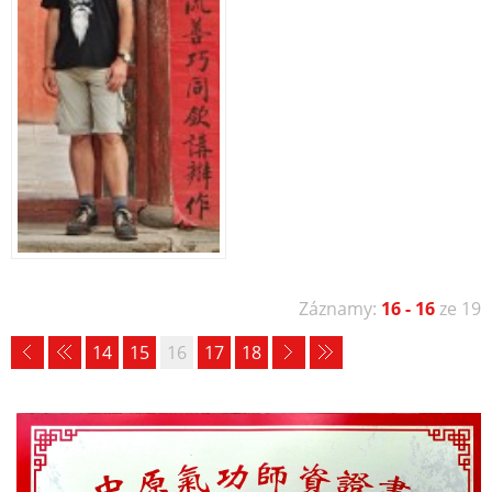
Záznamy:
16 - 16
ze 19
14
15
16
17
18