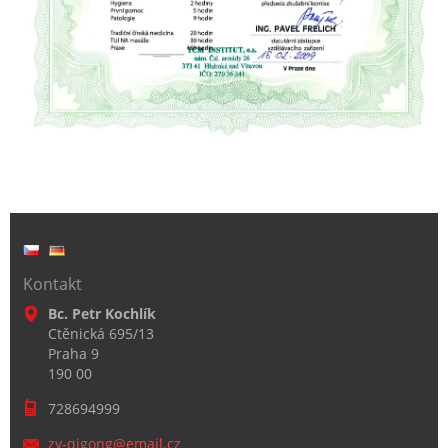
Kontakt
Bc. Petr Kochlík
Ctěnická 695/13
Praha 9
190 00
728694999
zy-qigon
g@email.
cz