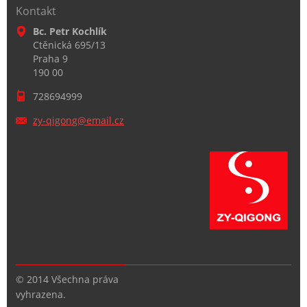
Kontakt
Bc. Petr Kochlík
Ctěnická 695/13
Praha 9
190 00
728694999
zy-qigon
g@email.
cz
© 2014 Všechna práva
vyhrazena.