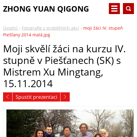
ZHONG YUAN QIGONG
Úvodní
Fotografie z proběhlých akcí
moji žáci IV. stupeň
Piešťany 2014 malá.jpg
Moji skvělí žáci na kurzu IV.
stupně v Piešťanech (SK) s
Mistrem Xu Mingtang,
15.11.2014
Spustit prezentaci