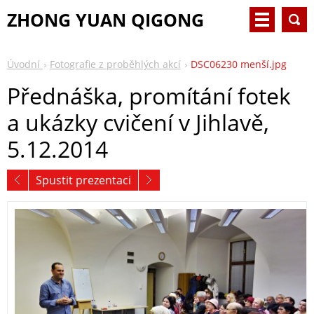
ZHONG YUAN QIGONG
Úvodní
Fotografie z proběhlých akcí
DSC06230 menší.jpg
Přednáška, promítání fotek
a ukázky cvičení v Jihlavě,
5.12.2014
Spustit prezentaci