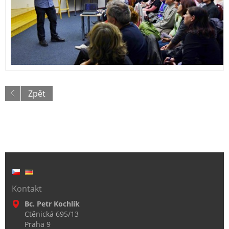
Zpět
Kontakt
Bc. Petr Kochlík
Ctěnická 695/13
Praha 9