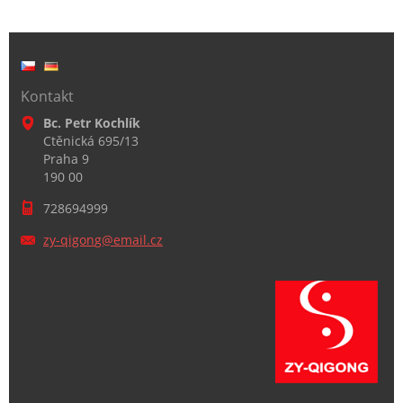
Kontakt
Bc. Petr Kochlík
Ctěnická 695/13
Praha 9
190 00
728694999
zy-qigon
g@email.
cz