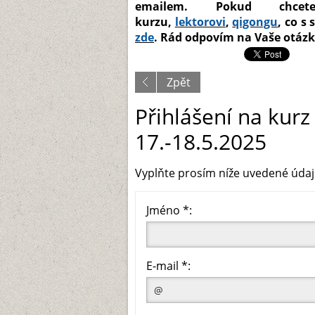
emailem. Pokud chce
kurzu,
lektorovi
,
qigongu
, co s
zde
. Rád odpovím na Vaše otáz
Zpět
Přihlášení na kurz 
17.-18.5.2025
Vyplňte prosím níže uvedené údaj
Jméno *:
E-mail *: