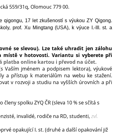
cká 559/31q, Olomouc 779 00.
xe qigongu, 17 let zkušeností s výukou ZY Qigong.
ly, prof. Xu Mingtang (USA), k výuce I.-III. st. a
vné se slevou). Lze také uhradit jen zálohu
 místě v hotovosti. Variantu si vyberete při
 platba online kartou i převod na účet.
t (s Vaším jménem a podpisem lektora), výukové
ly a přístup k materiálům na webu ke stažení.
at v rozvoji a studiu na vyšších úrovních a při
o členy spolku ZYQ ČR (sleva 10 % se sčítá s
nzisté, invalidé, rodiče na RD, studenti,
zvl.
prvé opakující I. st. (druhé a další opakování již