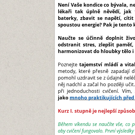
Není Vaše kondice co bývala, n
lékaři tak úplně něvědí, jak
baterky, zbavit se napětí, cít
spoustou energie? Pak je tento k
Naučte se
účinně doplnit živo
odstranit stres, zlepšit paměť,
harmonizovat do hloubky tělo i m
Poznejte
tajemství mládí a vital
metody, které přesně zapadají d
pomohl uzdravit se z údajně nelé
něj nadchl a začal ho později učit
při jednoduchosti cvičení. Vím,
jako
mnoho praktikujících před
Kurz I. stupně je nejlepší způsob,
Během víkendu se naučíte vše, co p
aby cvičení fungovalo. První výsledk