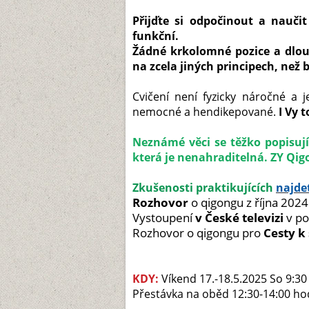
Přijďte si odpočinout a naučit
funkční.
Žádné krkolomné pozice a dlouh
na zcela jiných principech, než 
Cvičení není fyzicky náročné a 
nemocné a hendikepované.
I Vy 
Neznámé věci se těžko popisují.
která je nenahraditelná. ZY Qigo
Zkušenosti praktikujících
najde
Rozhovor
o qigongu z října 202
Vystoupení
v České televizi
v po
Rozhovor o qigongu pro
Cesty k
KDY:
Víkend 17.-18.5.2025 So 9:30 
Přestávka na oběd 12:30-14:00 ho