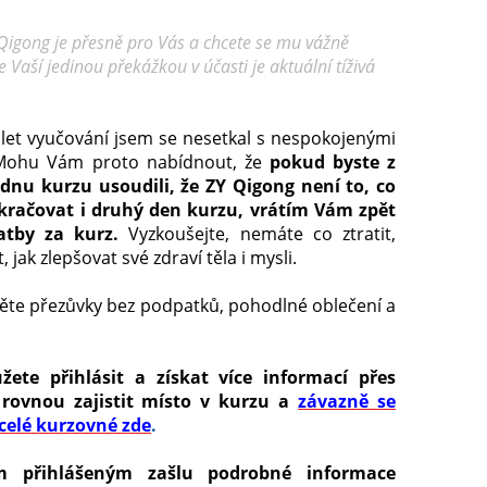
Y Qigong je přesně pro Vás a chcete se mu vážně
e Vaší jedinou překážkou v účasti je aktuální tíživá
 let vyučování jsem se nesetkal s nespokojenými
. Mohu Vám proto nabídnout, že
pokud byste z
nu kurzu usoudili, že ZY Qigong není to, co
kračovat i druhý den kurzu, vrátím Vám zpět
atby za kurz.
Vyzkoušejte, nemáte co ztratit,
jak zlepšovat své zdraví těla i mysli.
měte přezůvky bez podpatků, pohodlné oblečení a
ete přihlásit a získat více informací přes
 rovnou zajistit místo v kurzu a
závazně se
celé kurzovné
zde
.
m přihlášeným zašlu podrobné informace