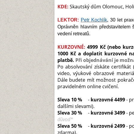
KDE:
Skautský dům Olomouc, Holi
LEKTOR:
Petr Kochlík
, 30 let pra
Oprávněn hlavním představitelem ško
vedení retreatů.
KURZOVNÉ:
4999
Kč (nebo kurzo
1000 Kč a doplatit kurzovné na
platbě.
Při objednávání je možná
Po absolvování získáte certifiká
video, výukové obrazové materiá
Dále budete mít možnost pokračov
pravidelném online cvičení.
Sleva 10 %
-
kurzovné 4499
- pr
dalšími slevami).
Sleva 30 %
-
kurzovné 3499
- pe
důvod*
Sleva 50 %
-
kurzovné 2499
- po
zdarma).