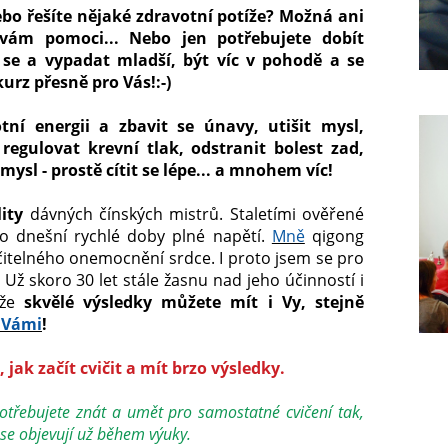
ebo řešíte nějaké zdravotní potíže? Možná ani
 vám pomoci... Nebo jen potřebujete dobít
it se a vypadat mladší, být víc v pohodě a se
urz přesně pro Vás!:-)
tní energii a zbavit se únavy, utišit mysl,
 regulovat krevní tlak, odstranit bolest zad,
ysl - prostě cítit se lépe... a mnohem víc!
ity
dávných čínských mistrů. Staletími ověřené
o dnešní rychlé doby plné napětí.
Mně
qigong
čitelného onemocnění srdce. I proto jsem se pro
. Už skoro 30 let stále žasnu nad jeho účinností i
 že
skvělé výsledky můžete mít i Vy, stejně
 Vámi
!
 jak začít cvičit a mít brzo výsledky.
otřebujete znát a umět pro samostatné cvičení tak,
y se objevují už během výuky.