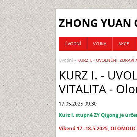
ZHONG YUAN 
ÚVODNÍ
VÝUKA
AKCE
Úvodní
KURZ I. - UVOLNĚNÍ, ZDRAVÍ 
KURZ I. - UVO
VITALITA - Ol
17.05.2025 09:30
Kurz I. stupně ZY Qigong je urče
Víkend 17.-18.5.2025, OLOMOU