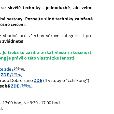
 se skvělé techniky - jednoduché, ale velmi
é sestavy. Poznejte silné techniky založené
běžné cvičení
.
je vhodné pro všechny věkové kategorie, i pro
to zvládnete!
 Je třeba to zažít a získat vlastní zkušenost,
ng je právě o této vlastní zkušenosti.
te zde
(klikni).
4
ZDE
(klikni)
řadu Dobré ráno
ZDE
(4 vstupy o "čchi kung")
 sobě
ZDE
(klikni)
.
- 17:00 hod, Ne 9:30 - 17:00 hod.
d.