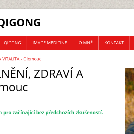
QIGONG
QIGONG
IMAGE MEDICINE
O MNĚ
KONTAKT
A VITALITA - Olomouc
LNĚNÍ, ZDRAVÍ A
omouc
n pro začínající bez předchozích zkušeností.
C