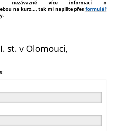
te nezávazně více informací o
 sebou na kurz..., tak mi napište přes
formulář
ky.
I. st. v Olomouci,
e: