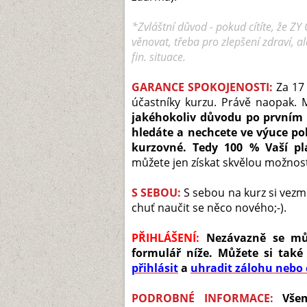
*Zvláštní důvod - pokud cítíte, že Z
věnovat, třeba pro zlepšení zdraví, al
fin. situace.
GARANCE SPOKOJENOSTI:
Za
17
účastníky kurzu. Právě naopak
jakéhokoliv důvodu po prvním d
hledáte a nechcete ve výuce po
kurzovné. Tedy 100 % Vaší pl
můžete jen získat skvělou možnost, 
S SEBOU:
S sebou na kurz si vez
chuť naučit se něco nového;-).
PŘIHLÁŠENÍ:
Nezávazně se můž
formulář níže. Můžete si také
přihlásit
a
uhradit zálohu nebo 
PODROBNÉ INFORMACE:
Vše