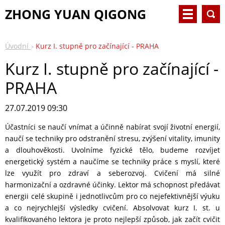
ZHONG YUAN QIGONG
Úvodní
Kurz I. stupně pro začínající - PRAHA
Kurz I. stupně pro začínající -
PRAHA
27.07.2019 09:30
Účastníci se naučí vnímat a účinně nabírat svojí životní energií,
naučí se techniky pro odstranění stresu, zvýšení vitality, imunity
a dlouhověkosti. Uvolníme fyzické tělo, budeme rozvíjet
energetický systém a naučíme se techniky práce s myslí, které
lze využít pro zdraví a seberozvoj. Cvičení má silné
harmonizační a ozdravné účinky. Lektor má schopnost předávat
energii celé skupině i jednotlivcům pro co nejefektivnější výuku
a co nejrychlejší výsledky cvičení. Absolvovat kurz I. st. u
kvalifikovaného lektora je proto nejlepší způsob, jak začít cvičit