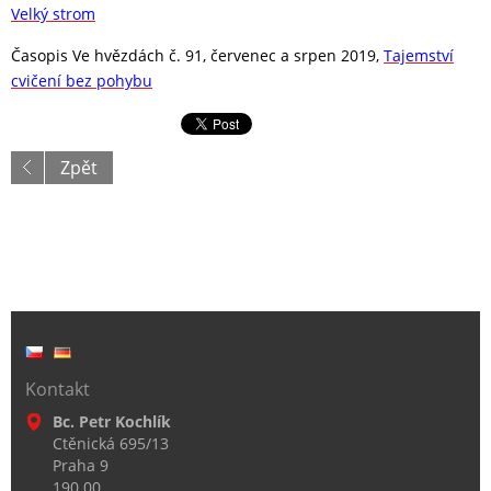
Velký strom
Časopis Ve hvězdách č. 91, červenec a srpen 2019,
Tajemství
cvičení bez pohybu
Zpět
Kontakt
Bc. Petr Kochlík
Ctěnická 695/13
Praha 9
190 00