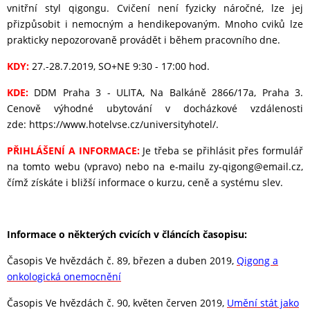
vnitřní styl qigongu. Cvičení není fyzicky náročné, lze jej
přizpůsobit i nemocným a hendikepovaným. Mnoho cviků lze
prakticky nepozorovaně provádět i během pracovního dne.
KDY:
27.-28.7.2019, SO+NE 9:30 - 17:00 hod.
KDE:
DDM Praha 3 - ULITA, Na Balkáně 2866/17a, Praha 3.
Cenově výhodné ubytování v docházkové vzdálenosti
zde: https://www.hotelvse.cz/universityhotel/.
PŘIHLÁŠENÍ A INFORMACE:
Je třeba se přihlásit přes formulář
na tomto webu (vpravo) nebo na e-mailu zy-qigong@email.cz,
čímž získáte i bližší informace o kurzu, ceně a systému slev.
Informace o některých cvicích v článcích časopisu:
Časopis Ve hvězdách č. 89, březen a duben 2019,
Qigong a
onkologická onemocnění
Časopis Ve hvězdách č. 90, květen červen 2019,
Umění stát jako