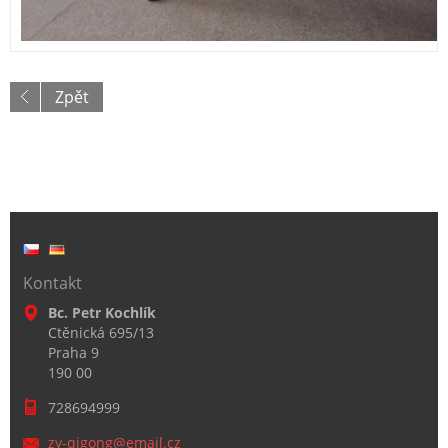
Zpět
Kontakt
Bc. Petr Kochlík
Ctěnická 695/13
Praha 9
190 00
728694999
zy-qigon
g@email.
cz