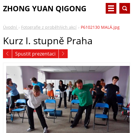
ZHONG YUAN QIGONG
Úvodní
Fotografie z proběhlých akcí
P6102130 MALÁ.jpg
Kurz I. stupně Praha
Spustit prezentaci