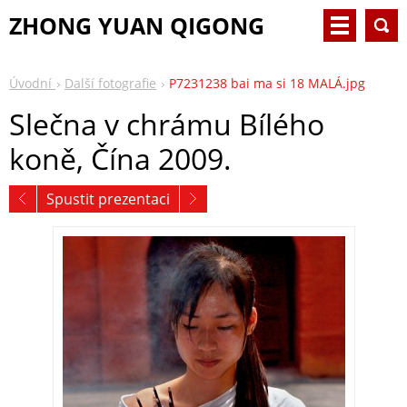
ZHONG YUAN QIGONG
Úvodní
Další fotografie
P7231238 bai ma si 18 MALÁ.jpg
Slečna v chrámu Bílého
koně, Čína 2009.
Spustit prezentaci