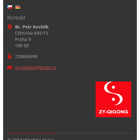
Kontakt
Bc. Petr Kochlík
Ctěnická 695/13
Praha 9
190 00
728694999
zy-qigon
g@email.
cz
© 2014 Všechna práva