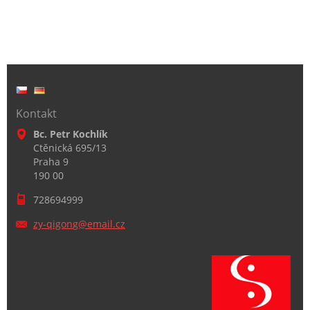
Kontakt
Bc. Petr Kochlík
Ctěnická 695/13
Praha 9
190 00
728694999
zy-qigon
g@email.
cz