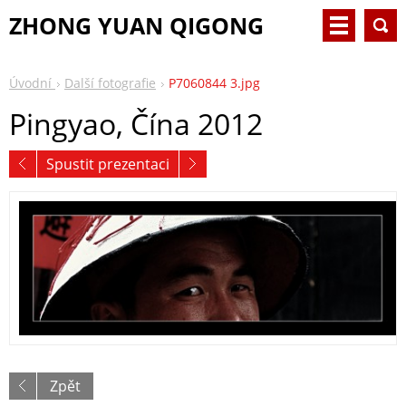
ZHONG YUAN QIGONG
Úvodní
Další fotografie
P7060844 3.jpg
Pingyao, Čína 2012
Spustit prezentaci
Zpět