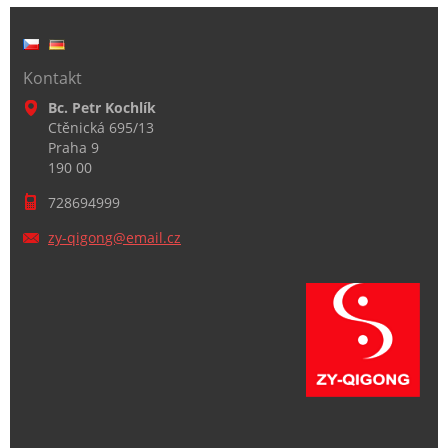
Kontakt
Bc. Petr Kochlík
Ctěnická 695/13
Praha 9
190 00
728694999
zy-qigon
g@email.
cz