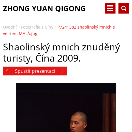
ZHONG YUAN QIGONG
Úvodní
Fotografie z Číny
P7241382 shaolinský mnich s
vějířem MALÁ.jpg
Shaolinský mnich znuděný
turisty, Čína 2009.
Spustit prezentaci