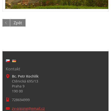
Zpět
Kontakt
Bc. Petr Kochlík
Ctěnická 695/13
Praha 9
190 00
728694999
zy-qigon
g@email.
cz