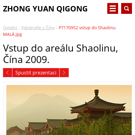
ZHONG YUAN QIGONG
Úvodní
Fotografie z Číny
P7170952 vstup do Shaolinu
MALÁ.jpg
Vstup do areálu Shaolinu,
Čína 2009.
Spustit prezentaci