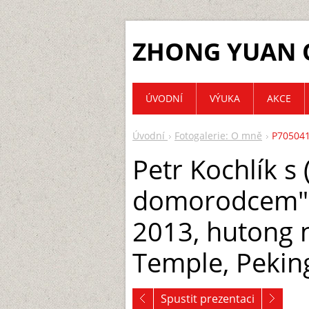
ZHONG YUAN 
ÚVODNÍ
VÝUKA
AKCE
Úvodní
Fotogalerie: O mně
P705041
Petr Kochlík s
domorodcem"),
2013, hutong 
Temple, Pekin
Spustit prezentaci