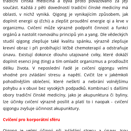
tradiční čínská medicína a bývá proto považováno za její
součást. Každá z pěti dovedností tradiční čínské medicíny má
oblasti, v nichž vyniká. Qigong je vynikajícím způsobem, jak
doplnit energii qi (čchi) a zlepšit proudění energie qi a krve v
organizmu. Cvičení může výrazně podpořit činnost a funkci
orgánů a nastolit rovnováhu principů yin a yang. Dle vědeckých
studií qigong zlepšuje také kvalitu spánku, výrazně zlepšuje
krevní obraz i při probíhající léčbě chemoterapií a odstraňuje
únavu. Existují dokonce dlouho utajované cviky, které dokáží
doplnit esenci jing (ting) a tím omladit organizmus a prodloužit
délku života. V neposlední řadě je cvičení qigongu velmi
vhodné pro zvládání stresu a napětí.
Cvičit lze v jakémkoli
pohodlnějším oblečení, které neškrtí a nebrání volnějšímu
pohybu a v obuvi bez vysokých podpadků. Kombinací s dalšími
obory tradiční čínské medicíny, jako je akupunktura či byliny,
lze účinky cvičení výrazně posílit a platí to i naopak - cvičení
qigongu zvyšuje účinnost akupunktury.
Cvičení pro korporátní sféru
Qigong je velmi účinný při zvládání stresu a únavy. Jsou