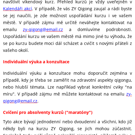
navštívit víkendový kurz. Přehled kurzů je vždy uveřejněn v
Kalendáři akcí
. V případě, že vás ZY Qigong zaujal a rádi byste
se jej naučili, je zde možnost uspořádání kurzu i ve vašem
městě. V případě zájmu mě určitě neváhejte kontaktovat na
emailu
zy-qigong@email.cz
a domluvíme podrobnosti.
Uspořádání kurzu ve vašem městě má mimo jiné tu výhodu, že
se po kurzu budete moci dál scházet a cvičit s novými přáteli z
vašeho okolí.
Individuální výuka a konzultace
Individuální výuku a konzultace mohu doporučit zejména v
případě, kdy je třeba se zaměřit na zdravotní aspekty qigongu,
nebo hlubší témata. Lze například vybrat konkrétní cviky "na
míru". V případě zájmu mě můžete kontaktovat na emailu
zy-
qigong@email.cz
.
Cvičení pro absolventy kurzů ("maratóny")
Tyto akce bývají jednodenní nebo dvoudenní a všichni, kdo již
někdy byli na kurzu ZY Qigong, se jich mohou zúčastnit.