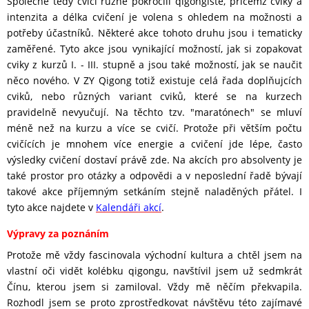
Společně tedy cvičí různě pokročilí qigongisté, přičemž cviky a
intenzita a délka cvičení je volena s ohledem na možnosti a
potřeby účastníků. Některé akce tohoto druhu jsou i tematicky
zaměřené. Tyto akce jsou vynikající možností, jak si zopakovat
cviky z kurzů I. - III. stupně a jsou také možností, jak se naučit
něco nového. V ZY Qigong totiž existuje celá řada doplňujcích
cviků, nebo různých variant cviků, které se na kurzech
pravidelně nevyučují. Na těchto tzv. "maratónech" se mluví
méně než na kurzu a více se cvičí. Protože při větším počtu
cvičících je mnohem více energie a cvičení jde lépe, často
výsledky cvičení dostaví právě zde. Na akcích pro absolventy je
také prostor pro otázky a odpovědi a v neposlední řadě bývají
takové akce příjemným setkáním stejně naladěných přátel. I
tyto akce najdete v
Kalendáři akcí
.
Výpravy za poznáním
Protože mě vždy fascinovala východní kultura a chtěl jsem na
vlastní oči vidět kolébku qigongu, navštívil jsem už sedmkrát
Čínu, kterou jsem si zamiloval. Vždy mě něčím překvapila.
Rozhodl jsem se proto zprostředkovat návštěvu této zajímavé