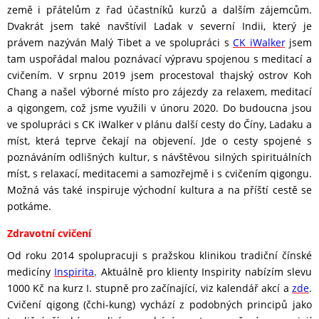
země i přátelům z řad účastníků kurzů a dalším zájemcům.
Dvakrát jsem také navštívil Ladak v severní Indii, který je
právem nazýván Malý Tibet a ve spolupráci s
CK iWalker
jsem
tam uspořádal malou poznávací výpravu spojenou s meditací a
cvičením. V srpnu 2019 jsem procestoval thajský ostrov Koh
Chang a našel výborné místo pro zájezdy za relaxem, meditací
a qigongem, což jsme využili v únoru 2020. Do budoucna jsou
ve spolupráci s CK iWalker v plánu další cesty do Číny, Ladaku a
míst, která teprve čekají na objevení. Jde o cesty spojené s
poznáváním odlišných kultur, s návštěvou silných spirituálních
míst, s relaxací, meditacemi a samozřejmě i s cvičením qigongu.
Možná vás také inspiruje východní kultura a na příští cestě se
potkáme.
Zdravotní cvičení
Od roku 2014 spolupracuji s pražskou klinikou tradiční čínské
medicíny
Inspirita
. Aktuálně pro klienty Inspirity nabízím slevu
1000 Kč na kurz I. stupně pro začínající, viz kalendář akcí a
zde
.
Cvičení qigong (čchi-kung) vychází z podobných principů jako