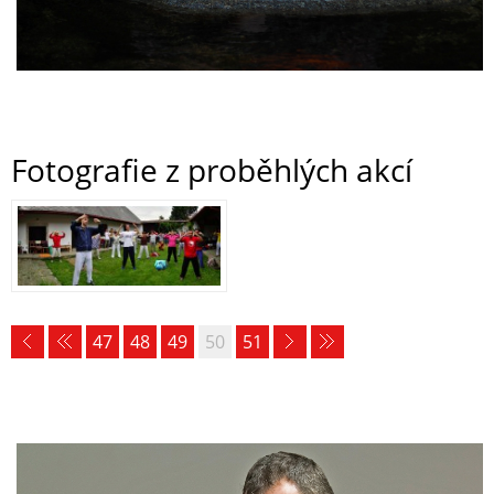
Fotografie z proběhlých akcí
47
48
49
50
51