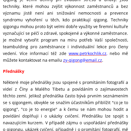
techniky, které mohou zvýšit výkonnost zaměstnanců a bez
významu jistě není ani snižování nemocnosti a prevence
syndromu vyhoření u těch, kdo praktikují qigong. Techniky
qigongu mohou proto být velmi dobře využity ve firemní kultuře
vyznačující se péčí o zdravé, spokojené a výkonné zaměstnance.
Je možné vytvořit program na míru potřeb Vaší společnosti,
teambulding pro zaměstnance i individuální lekce pro členy
vedení. Více informací též zde
www.petrkochlik.cz
,
nebo mě
můžete kontaktovat na emailu
zy-qigong@email.cz
.
Přednášky
Některé moje přednášky jsou spojené s promítáním fotografií a
videí z Číny a Malého Tibetu a povídáním o zajímavostech
těchto zemí. Jelikož přednáška často bývá prvním seznámením
se s qigongem, obvykle se snažím účastníkům přiblížit "co je to
qigong", "co je to energie" a k čemu se nám mohou hodit a
povídání doplňuji i o ukázky cvičení. Přednášku lze spojit s
navazujícím kurzem. V případě zájmu o uspořádání přednášky
o qigongu, ukázek cvičení, případně i o promítání fotografií, mě