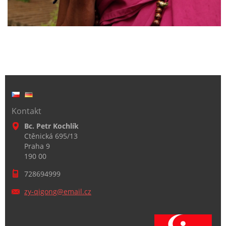
Kontakt
Bc. Petr Kochlík
Ctěnická 695/13
Praha 9
190 00
728694999
zy-qigon
g@email.
cz