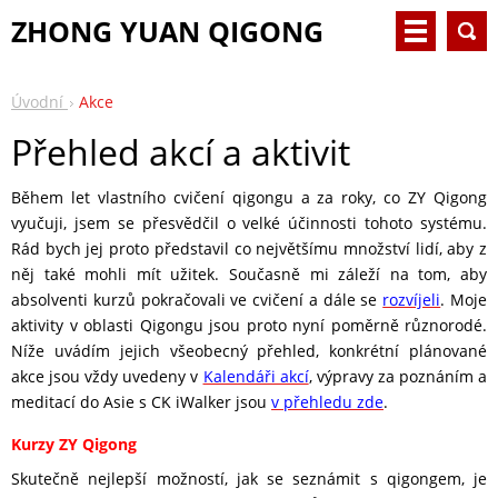
ZHONG YUAN QIGONG
Úvodní
Akce
Přehled akcí a aktivit
Během let vlastního cvičení qigongu a za roky, co ZY Qigong
vyučuji, jsem se přesvědčil o velké účinnosti tohoto systému.
Rád bych jej proto představil co největšímu množství lidí, aby z
něj také mohli mít užitek. Současně mi záleží na tom, aby
absolventi kurzů pokračovali ve cvičení a dále se
rozvíjeli
. Moje
aktivity v oblasti Qigongu jsou proto nyní poměrně různorodé.
Níže uvádím jejich všeobecný přehled, konkrétní plánované
akce jsou vždy uvedeny v
Kalendáři akcí
, výpravy za poznáním a
meditací do Asie s CK iWalker jsou
v přehledu zde
.
Kurzy ZY Qigong
Skutečně nejlepší možností, jak se seznámit s qigongem, je