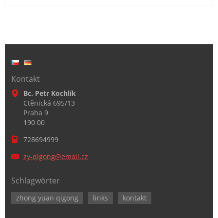
Kontakt
Bc. Petr Kochlík
Ctěnická 695/13
Praha 9
190 00
728694999
zy-qigon
g@email.
cz
Schlagwörter
zhong yuan qigong
links
kontakt