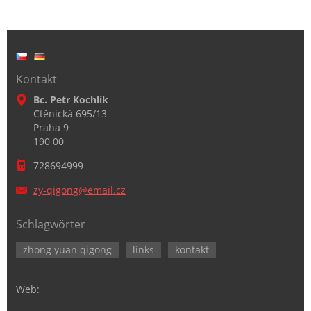
Kontakt
Bc. Petr Kochlík
Ctěnická 695/13
Praha 9
190 00
728694999
zy-qigon
g@email.
cz
Schlagwörter
zhong yuan qigong
links
kontakt
Web: