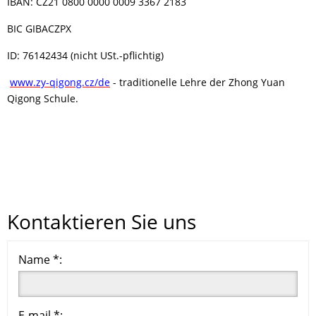
IBAN: CZ21 0800 0000 0009 3367 2183
BIC GIBACZPX
ID: 76142434 (nicht USt.-pflichtig)
www.zy-qigong.cz
/de
- traditionelle Lehre der Zhong Yuan
Qigong Schule.
Kontaktieren Sie uns
Name *:
E-mail *: