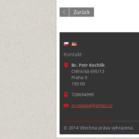
Zurück
Kontakt
Bc. Petr Kochlík
Ctěnická 695/13
Praha 9
190 00
728694999
zy-qigon
g@email.
cz
© 2014 Všechna práva vyhrazena.