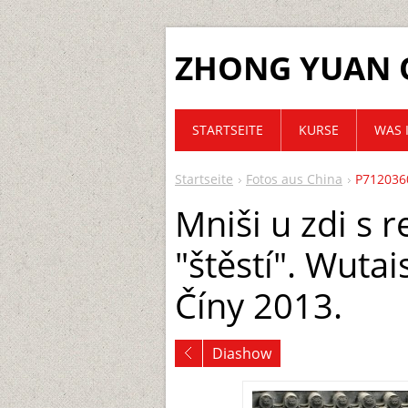
ZHONG YUAN 
STARTSEITE
KURSE
WAS 
Startseite
Fotos aus China
P712036
Mniši u zdi s 
"štěstí". Wuta
Číny 2013.
Diashow