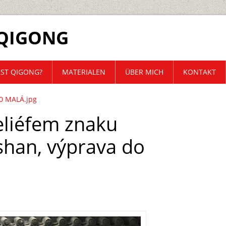
QIGONG
IST QIGONG?
MATERIALEN
ÜBER MICH
KONTAKT
0 MALÁ.jpg
reliéfem znaku
ishan, výprava do