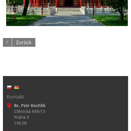
Zurück
Kontakt
Bc. Petr Kochlík
Ctěnická 695/13
Praha 9
190 00