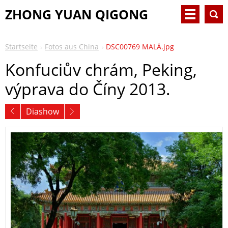
ZHONG YUAN QIGONG
Startseite
Fotos aus China
DSC00769 MALÁ.jpg
Konfuciův chrám, Peking,
výprava do Číny 2013.
Diashow