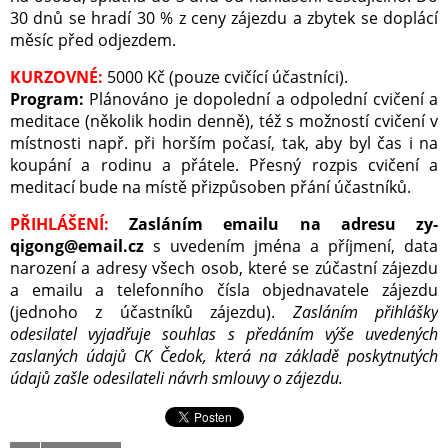
30 dnů se hradí 30 % z ceny zájezdu a zbytek se doplácí
měsíc před odjezdem.
KURZOVNÉ:
5000 Kč (pouze cvičící účastníci).
Program:
Plánováno je dopolední a odpolední cvičení a
meditace (několik hodin denně), též s možností cvičení v
místnosti např. při horším počasí, tak, aby byl čas i na
koupání a rodinu a přátele. Přesný rozpis cvičení a
meditací bude na místě přizpůsoben přání účastníků.
PŘIHLÁŠENÍ:
Zasláním emailu na adresu zy-
qigong@email.cz
s uvedením jména a příjmení, data
narození a adresy všech osob, které se zúčastní zájezdu
a emailu a telefonního čísla objednavatele zájezdu
(jednoho z účastníků zájezdu).
Zasláním přihlášky
odesilatel vyjadřuje souhlas s předáním výše uvedených
zaslaných údajů CK Čedok, která na základě poskytnutých
údajů zašle odesilateli návrh smlouvy o zájezdu.