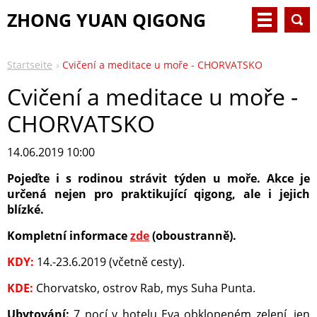
ZHONG YUAN QIGONG
Startseite
Cvičení a meditace u moře - CHORVATSKO
Cvičení a meditace u moře -
CHORVATSKO
14.06.2019 10:00
Pojeďte i s rodinou strávit týden u moře. Akce je
určená nejen pro praktikující qigong, ale i jejich
blízké.
Kompletní informace
zde
(oboustranně).
KDY:
14.-23.6.2019 (včetně cesty).
KDE:
Chorvatsko, ostrov Rab, mys Suha Punta.
Ubytování:
7 nocí v hotelu Eva obklopeném zelení, jen