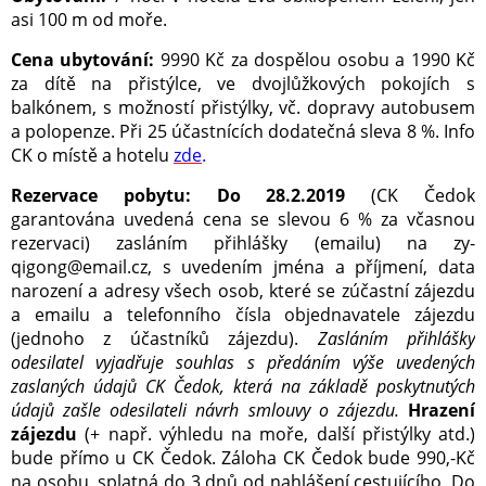
asi 100 m od moře.
Cena ubytování:
9990 Kč za dospělou osobu a 1990 Kč
za dítě na přistýlce, ve dvojlůžkových pokojích s
balkónem, s možností přistýlky, vč. dopravy autobusem
a polopenze. Při 25 účastnících dodatečná sleva 8 %. Info
CK o místě a hotelu
zde
.
Rezervace pobytu: Do 28.2.2019
(CK Čedok
garantována uvedená cena se slevou 6 % za včasnou
rezervaci) zasláním přihlášky (emailu) na zy-
qigong@email.cz, s uvedením jména a příjmení, data
narození a adresy všech osob, které se zúčastní zájezdu
a emailu a telefonního čísla objednavatele zájezdu
(jednoho z účastníků zájezdu).
Zasláním přihlášky
odesilatel vyjadřuje souhlas s předáním výše uvedených
zaslaných údajů CK Čedok, která na základě poskytnutých
údajů zašle odesilateli návrh smlouvy o zájezdu.
Hrazení
zájezdu
(+ např. výhledu na moře, další přistýlky atd.)
bude přímo u CK Čedok. Záloha CK Čedok bude 990,-Kč
na osobu, splatná do 3 dnů od nahlášení cestujícího. Do