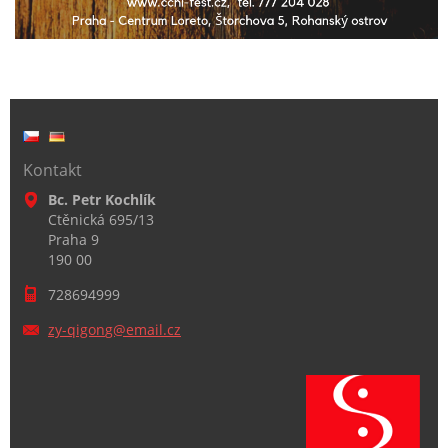
Kontakt
Bc. Petr Kochlík
Ctěnická 695/13
Praha 9
190 00
728694999
zy-qigon
g@email.
cz