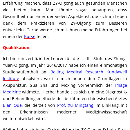
Erfahrung machen, dass ZY-Qigong auch gesunden Menschen
viel bieten kann. Man könnte sogar behaupten, dass
Gesundheit nur einer der vielen Aspekte ist, die sich im Leben
dank dem Praktizieren von ZY-Qigong zum Besseren
entwickeln. Gerne werde ich mit Ihnen meine Erfahrungen bei
einem der
Kurse
teilen.
Qualifikation:
Ich bin ein zertifizierter Lehrer für die I. - III. Stufe des Zhong-
Yuan-Qigong. Im Jahr 2016/2017 habe ich einen einmonatigen
Studienaufenthalt am
Beijing Medical Research Kundawell
Institute
absolviert, wo ich mich neben den Grundlagen in
Akupunktur, Gua Sha und Moxing vornehmlich der
Image
Medicine
widmete. Hierbei handelt es sich um eine Diagnostik-
und Behandlungsmethode des berühmten chinesischen Arztes
Bian Que
, die derzeit von
Prof. Xu Mingtang
im Einklang mit
den Erkenntnissen moderner Medizinwissenschaft
weiterentwickelt wird.
Weiter habe ich beim Großmeister der ZY-Qigong-Schule, Prof.