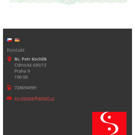
Kontakt
Bc. Petr Kochlík
Ctěnická 695/13
Praha 9
190 00
728694999
zy-qigon
g@email.
cz