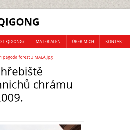
QIGONG
IST QIGONG?
MATERIALEN
ÜBER MICH
KONTAKT
4 pagoda forest 3 MALÁ.jpg
ohřebiště
nichů chrámu
2009.