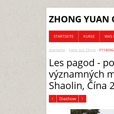
ZHONG YUAN 
STARTSEITE
KURSE
WAS 
Startseite
Fotos aus China
P718096
Les pagod - p
významných m
Shaolin, Čína 
Diashow