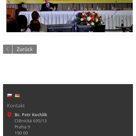
Zurück
Kontakt
Bc. Petr Kochlík
Ctěnická 695/13
Praha 9
190 00