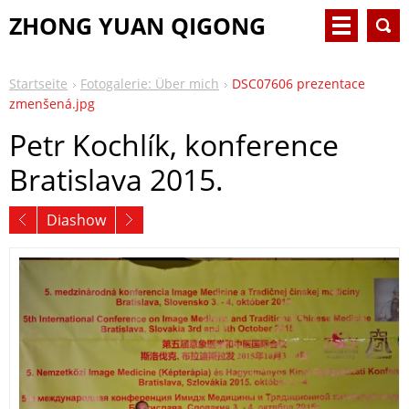
ZHONG YUAN QIGONG
Startseite
Fotogalerie: Über mich
DSC07606 prezentace
zmenšená.jpg
Petr Kochlík, konference
Bratislava 2015.
Diashow