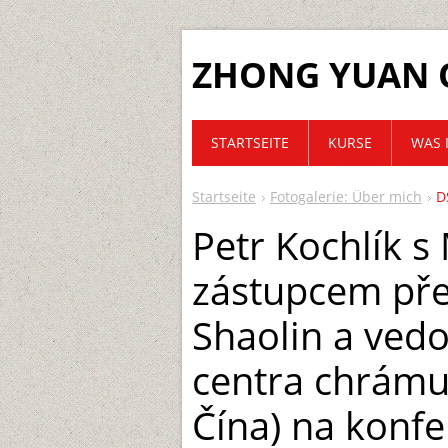
ZHONG YUAN 
STARTSEITE
KURSE
WAS 
Startseite
Fotogalerie: Über mich
D
Petr Kochlík s
zástupcem př
Shaolin a ved
centra chrámu
Čína) na konfe