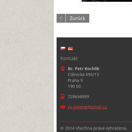
Zurück
Kontakt
Bc. Petr Kochlík
Ctěnická 695/13
Praha 9
190 00
728694999
zy-qigon
g@email.
cz
© 2014 Všechna práva vyhrazena.