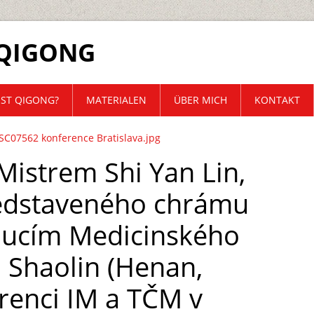
QIGONG
IST QIGONG?
MATERIALEN
ÜBER MICH
KONTAKT
SC07562 konference Bratislava.jpg
 Mistrem Shi Yan Lin,
edstaveného chrámu
oucím Medicinského
 Shaolin (Henan,
renci IM a TČM v