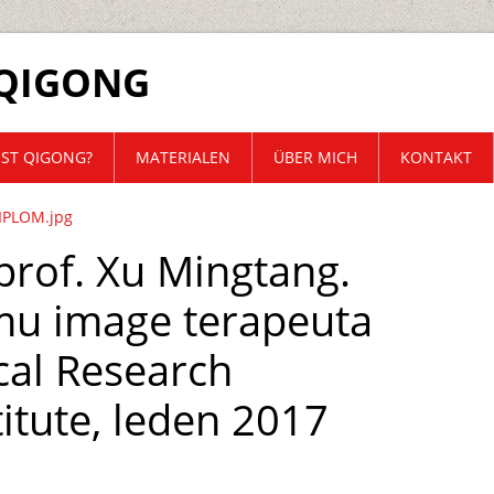
QIGONG
IST QIGONG?
MATERIALEN
ÜBER MICH
KONTAKT
IPLOM.jpg
 prof. Xu Mingtang.
mu image terapeuta
cal Research
itute, leden 2017