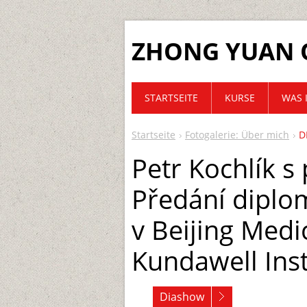
ZHONG YUAN 
STARTSEITE
KURSE
WAS 
Startseite
Fotogalerie: Über mich
D
Petr Kochlík s
Předání diplo
v Beijing Medi
Kundawell Inst
Diashow